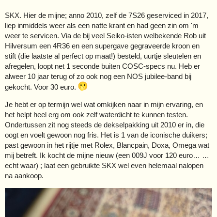
SKX. Hier de mijne; anno 2010, zelf de 7S26 geserviced in 2017,
liep inmiddels weer als een natte krant en had geen zin om 'm
weer te servicen. Via de bij veel Seiko-isten welbekende Rob uit
Hilversum een 4R36 en een supergave gegraveerde kroon en
stift (die laatste al perfect op maat!) besteld, uurtje sleutelen en
afregelen, loopt net 1 seconde buiten COSC-specs nu. Heb er
alweer 10 jaar terug of zo ook nog een NOS jubilee-band bij
gekocht. Voor 30 euro.
Je hebt er op termijn wel wat omkijken naar in mijn ervaring, en
het helpt heel erg om ook zelf waterdicht te kunnen testen.
Ondertussen zit nog steeds de dekselpakking uit 2010 er in, die
oogt en voelt gewoon nog fris. Het is 1 van de iconische duikers;
past gewoon in het rijtje met Rolex, Blancpain, Doxa, Omega wat
mij betreft. Ik kocht de mijne nieuw (een 009J voor 120 euro… …
echt waar) ; laat een gebruikte SKX wel even helemaal nalopen
na aankoop.