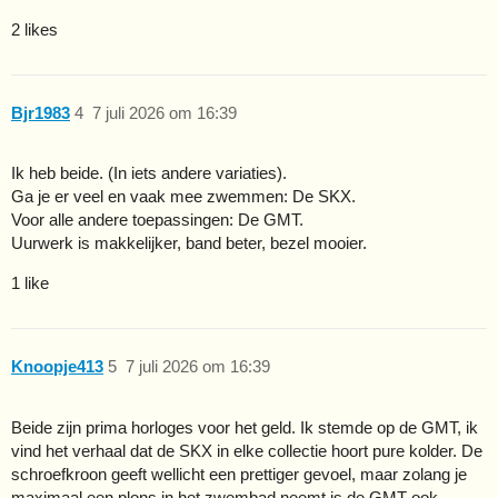
2 likes
Bjr1983
4
7 juli 2026 om 16:39
Ik heb beide. (In iets andere variaties).
Ga je er veel en vaak mee zwemmen: De SKX.
Voor alle andere toepassingen: De GMT.
Uurwerk is makkelijker, band beter, bezel mooier.
1 like
Knoopje413
5
7 juli 2026 om 16:39
Beide zijn prima horloges voor het geld. Ik stemde op de GMT, ik
vind het verhaal dat de SKX in elke collectie hoort pure kolder. De
schroefkroon geeft wellicht een prettiger gevoel, maar zolang je
maximaal een plons in het zwembad neemt is de GMT ook