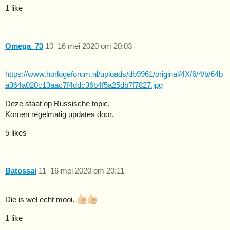
1 like
Omega_73
10
16 mei 2020 om 20:03
https://www.horlogeforum.nl/uploads/db9961/original/4X/6/4/b/64b
a364a020c13aac7f4ddc36b4f5a25db7f7827.jpg
Deze staat op Russische topic.
Komen regelmatig updates door.
5 likes
Batossai
11
16 mei 2020 om 20:11
Die is wel echt mooi.
1 like