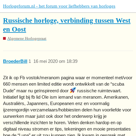
Horlogeforum.nl - het forum voor liefhebbers van horloges
Russische horloge, verbinding tussen West
en Oost
Algemene Horlogepraat
BroederBill
1
16 mei 2020 om 18:39
Zit ik op Fb vostok/meranom pagina waar er momenteel met/voor
660 mensen een limited editie wordt ontwikkelt van de “scuba
Dude” maar nu geïnspireerd door
russische ruimtevaart.
Initiatief ligt bij fb lid Ole ism iemand van meranom. Amerikanen,
Australiërs, Japanners, Europeanen enz en voormalig
ijzerengordijn verzamelaars/hobbiesten delen hun voorliefde voor
uurwerken maar juist ook door het onderwerp krijg je
verschillende inzichten te horen. Velen denken hardop en op
digitaal niveau stromen er tips, tekeningen en mooie presentaties
hoe de “Luna” er uit zou kunnen zien. Ik kwam in gesprek met