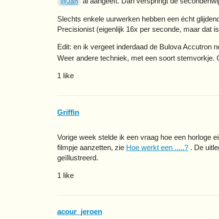
al aangeeft. Dan verspringt de secondenwi
@Jan
Slechts enkele uurwerken hebben een écht glijden
Precisionist (eigenlijk 16x per seconde, maar dat is 
Edit: en ik vergeet inderdaad de Bulova Accutron n
Weer andere techniek, met een soort stemvorkje. 
1 like
Griffin
Vorige week stelde ik een vraag hoe een horloge e
filmpje aanzetten, zie
Hoe werkt een .....?
. De uitl
geïllustreerd.
1 like
acour_jeroen