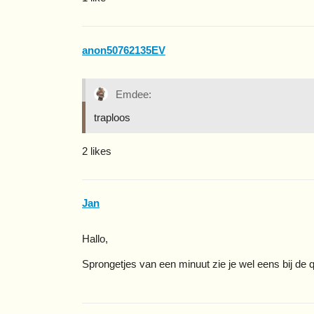
anon50762135EV
Emdee:
traploos
2 likes
Jan
Hallo,
Sprongetjes van een minuut zie je wel eens bij de 