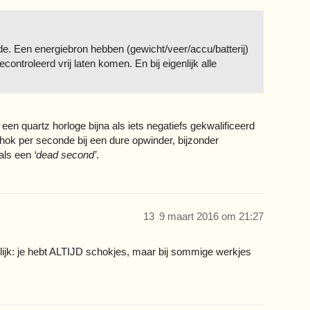
de. Een energiebron hebben (gewicht/veer/accu/batterij)
ntroleerd vrij laten komen. En bij eigenlijk alle
en quartz horloge bijna als iets negatiefs gekwalificeerd
schok per seconde bij een dure opwinder, bijzonder
 als een
‘dead second’
.
13
9 maart 2016 om 21:27
 gelijk: je hebt ALTIJD schokjes, maar bij sommige werkjes