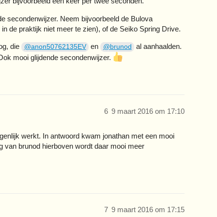
jzer bijvoorbeeld één keer per twee seconden.
de secondenwijzer. Neem bijvoorbeeld de Bulova
in de praktijk niet meer te zien), of de Seiko Spring Drive.
og, die
en
al aanhaalden.
@anon50762135EV
@brunod
Ook mooi glijdende secondenwijzer.
6
9 maart 2016 om 17:10
igenlijk werkt. In antwoord kwam jonathan met een mooi
eg van brunod hierboven wordt daar mooi meer
7
9 maart 2016 om 17:15