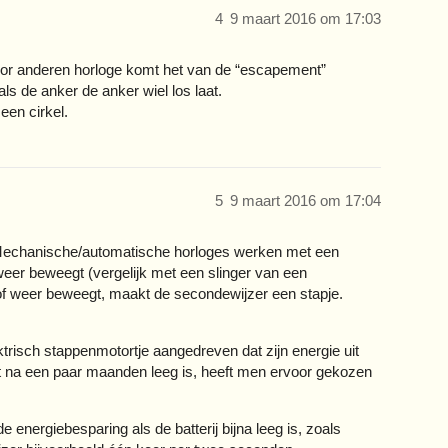
4
9 maart 2016 om 17:03
or anderen horloge komt het van de “escapement”
s de anker de anker wiel los laat.
een cirkel.
5
9 maart 2016 om 17:04
k. Mechanische/automatische horloges werken met een
er beweegt (vergelijk met een slinger van een
of weer beweegt, maakt de secondewijzer een stapje.
risch stappenmotortje aangedreven dat zijn energie uit
 niet na een paar maanden leeg is, heeft men ervoor gekozen
 energiebesparing als de batterij bijna leeg is, zoals