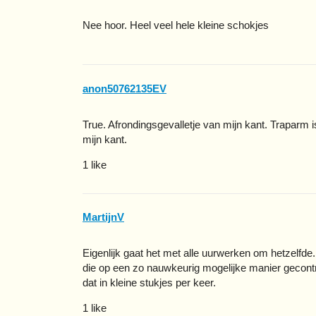
Nee hoor. Heel veel hele kleine schokjes
anon50762135EV
True. Afrondingsgevalletje van mijn kant. Traparm is
mijn kant.
1 like
MartijnV
Eigenlijk gaat het met alle uurwerken om hetzelfde
die op een zo nauwkeurig mogelijke manier gecontrol
dat in kleine stukjes per keer.
1 like