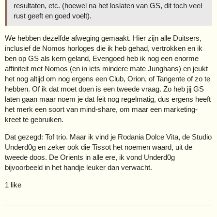
resultaten, etc. (hoewel na het loslaten van GS, dit toch veel
rust geeft en goed voelt).
We hebben dezelfde afweging gemaakt. Hier zijn alle Duitsers,
inclusief de Nomos horloges die ik heb gehad, vertrokken en ik
ben op GS als kern geland, Evengoed heb ik nog een enorme
affiniteit met Nomos (en in iets mindere mate Junghans) en jeukt
het nog altijd om nog ergens een Club, Orion, of Tangente of zo te
hebben. Of ik dat moet doen is een tweede vraag. Zo heb jij GS
laten gaan maar noem je dat feit nog regelmatig, dus ergens heeft
het merk een soort van mind-share, om maar een marketing-
kreet te gebruiken.
Dat gezegd: Tof trio. Maar ik vind je Rodania Dolce Vita, de Studio
Underd0g en zeker ook die Tissot het noemen waard, uit de
tweede doos. De Orients in alle ere, ik vond Underd0g
bijvoorbeeld in het handje leuker dan verwacht.
1 like