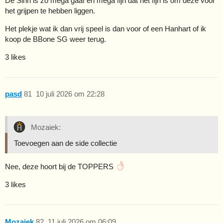
De Sinn is zo mega gaaf en mega fijn dat het fijn is om deze voor
het grijpen te hebben liggen.
Het plekje wat ik dan vrij speel is dan voor of een Hanhart of ik
koop de BBone SG weer terug.
3 likes
pasd
81
10 juli 2026 om 22:28
Mozaiek:
Toevoegen aan de side collectie
Nee, deze hoort bij de TOPPERS
3 likes
Mozaiek
82
11 juli 2026 om 06:09