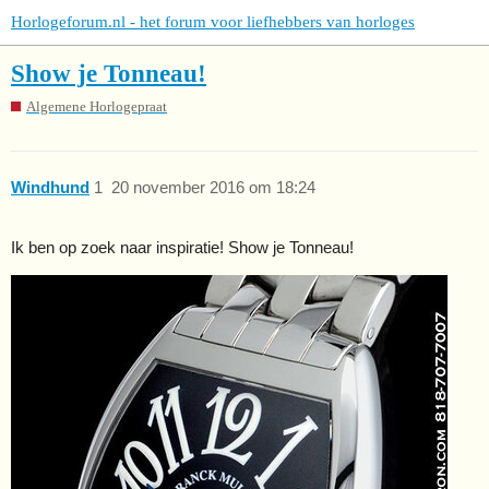
Horlogeforum.nl - het forum voor liefhebbers van horloges
Show je Tonneau!
Algemene Horlogepraat
Windhund
1
20 november 2016 om 18:24
Ik ben op zoek naar inspiratie! Show je Tonneau!