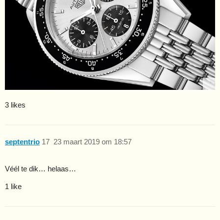
3 likes
septentrio
17
23 maart 2019 om 18:57
Véél te dik… helaas…
1 like