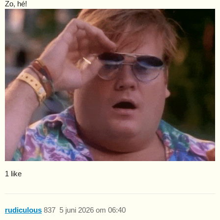
Zo, hé!
1 like
rudiculous
837
5 juni 2026 om 06:40