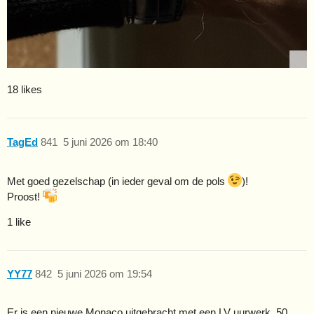
18 likes
TagEd
841
5 juni 2026 om 18:40
Met goed gezelschap (in ieder geval om de pols
)!
Proost!
1 like
YY77
842
5 juni 2026 om 19:54
Er is een nieuwe Monaco uitgebracht met een LV uurwerk, 50