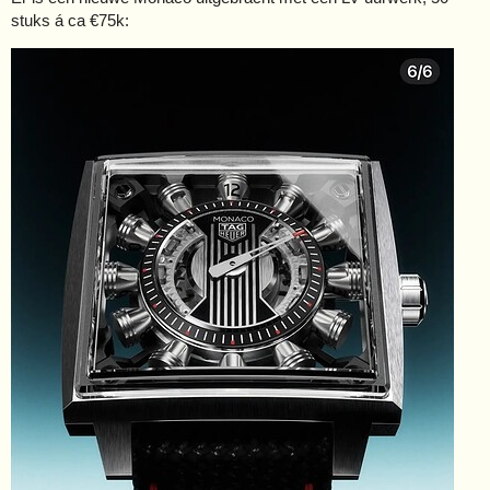
stuks á ca €75k: