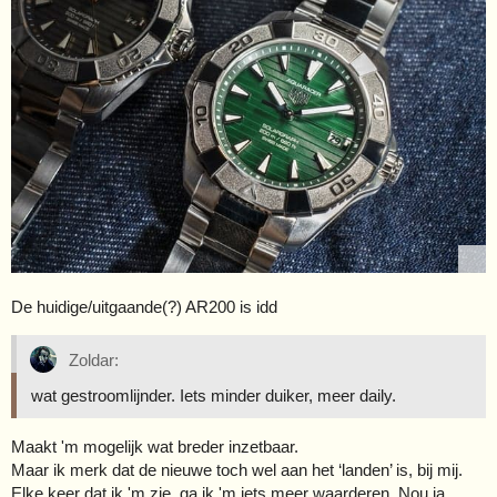
De huidige/uitgaande(?) AR200 is idd
Zoldar:
wat gestroomlijnder. Iets minder duiker, meer daily.
Maakt 'm mogelijk wat breder inzetbaar.
Maar ik merk dat de nieuwe toch wel aan het ‘landen’ is, bij mij.
Elke keer dat ik 'm zie, ga ik 'm iets meer waarderen. Nou ja,