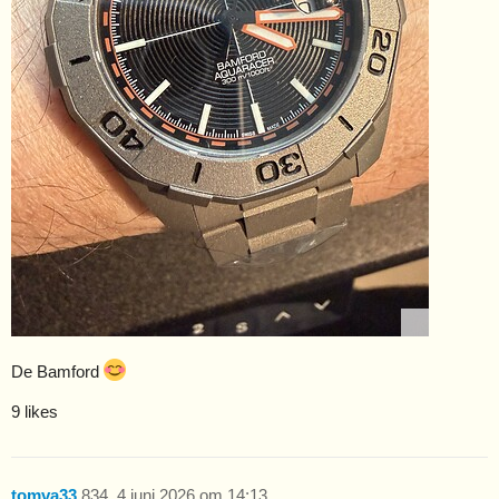
De Bamford
9 likes
tomva33
834
4 juni 2026 om 14:13