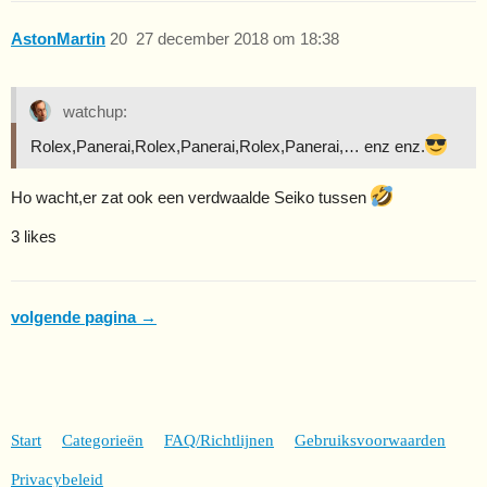
AstonMartin
20
27 december 2018 om 18:38
watchup:
Rolex,Panerai,Rolex,Panerai,Rolex,Panerai,… enz enz.
Ho wacht,er zat ook een verdwaalde Seiko tussen
3 likes
volgende pagina →
Start
Categorieën
FAQ/Richtlijnen
Gebruiksvoorwaarden
Privacybeleid