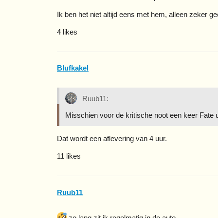
Ik ben het niet altijd eens met hem, alleen zeker g
4 likes
Blufkakel
Ruub11:
Misschien voor de kritische noot een keer Fate u
Dat wordt een aflevering van 4 uur.
11 likes
Ruub11
zo lang zit ik regelmatig in de auto