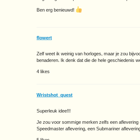
Ben erg benieuwd!
flowert
Zelf weet ik weinig van horloges, maar je zou bijv
benaderen. Ik denk dat die de hele geschiedenis we
4 likes
Wristshot_quest
Superleuk idee!!!
Je zou voor sommige merken zelfs een aflevering
Speedmaster aflevering, een Submariner aflevering,
5 likes