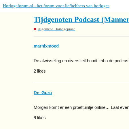
Horlogeforum.nl - het forum voor liefhebbers van horloges
Tijdgenoten Podcast (Mannen
Algemene Horlogepraat
marnixmoed
De afwisseling en diversiteit houdt imho de podcast
2 likes
De_Guru
Morgen komt er een proeftuintje online… Laat even w
9 likes