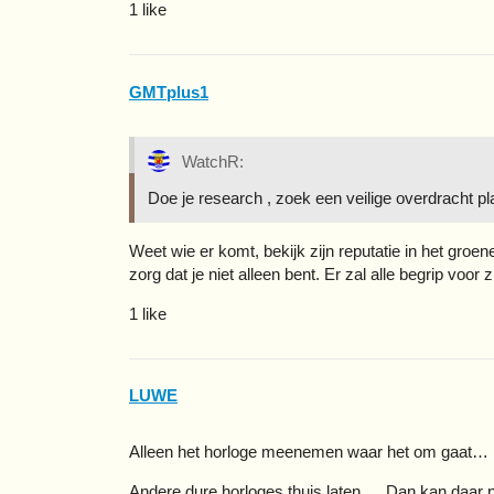
1 like
GMTplus1
WatchR:
Doe je research , zoek een veilige overdracht pl
Weet wie er komt, bekijk zijn reputatie in het groen
zorg dat je niet alleen bent. Er zal alle begrip voor 
1 like
LUWE
Alleen het horloge meenemen waar het om gaat…
Andere dure horloges thuis laten…. Dan kan daar 