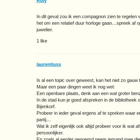
Roly
In dit geval zou ik een compagnon zien te regelen
het om een relatief duur horloge gaan…spreek af op
juwelier.
1 like
laurentiuss
Is al een topic over geweest, kan het niet zo gauw 
Maar een paar dingen weet ik nog wel:
Een openbare plaats, denk aan een wat groter benz
In de stad kun je goed afspreken in de bibliotheek 
Bijenkorf.
Probeer in ieder geval ergens af te spreken waar 
partij…
Wat ik zelf eigenlijk ook altijd probeer voor ik wat
persoonlijker.
En zoals al eerder genoemd neem iemand mee die 