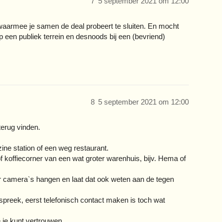
7
5 september 2021 om 12:00
 waarmee je samen de deal probeert te sluiten. En mocht
 een publiek terrein en desnoods bij een (bevriend)
8
5 september 2021 om 12:00
terug vinden.
ine station of een weg restaurant.
of koffiecorner van een wat groter warenhuis, bijv. Hema of
er camera`s hangen en laat dat ook weten aan de tegen
 afspreek, eerst telefonisch contact maken is toch wat
je kunt vertrouwen.