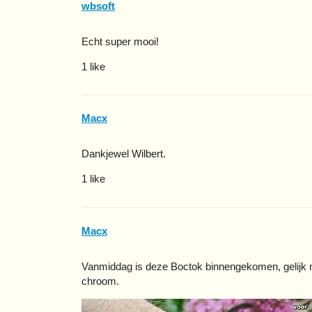
wbsoft
Echt super mooi!
1 like
Macx
Dankjewel Wilbert.
1 like
Macx
Vanmiddag is deze Boctok binnengekomen, gelijk m
chroom.