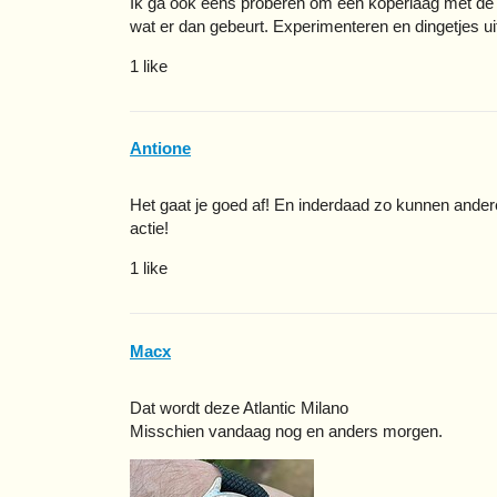
Ik ga ook eens proberen om een koperlaag met de e
wat er dan gebeurt. Experimenteren en dingetjes uit
1 like
Antione
Het gaat je goed af! En inderdaad zo kunnen andere
actie!
1 like
Macx
Dat wordt deze Atlantic Milano
Misschien vandaag nog en anders morgen.