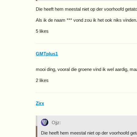
Die heeft hem meestal niet op der voorhoofd geta
Als ik de naam *** vond zou ik het ook niks vind
5 likes
GMTplus1
mooi ding, vooral die groene vind ik wel aardig, ma
2 likes
Zirx
Ojjz:
Die heeft hem meestal niet op der voorhoofd ge