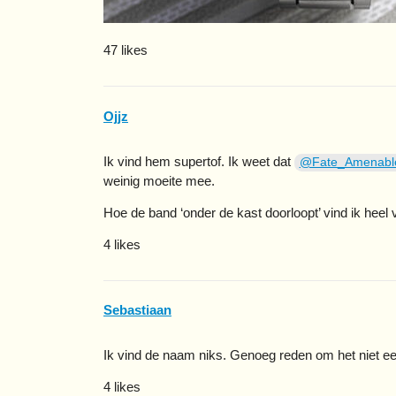
47 likes
Ojjz
Ik vind hem supertof. Ik weet dat
@Fate_Amenabl
weinig moeite mee.
Hoe de band ‘onder de kast doorloopt’ vind ik heel v
4 likes
Sebastiaan
Ik vind de naam niks. Genoeg reden om het niet e
4 likes