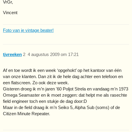
VrGr,
Vincent
Foto van je vintage beater!
tjvreeken
2
4 augustus 2009 om 17:21
Af en toe wordt ik een week ‘opgehokt’ op het kantoor van één
van onze klanten. Dan zit ik de hele dag achter een telefoon en
een flatscreen. Zo ook deze week.
Gisteren droeg ik m’n jaren '60 Poljot Strela en vandaag m’n 1973
Omega Seamaster en ik moet zeggen: dat helpt me als rasechte
field engineer toch een stukje de dag door:D
Maar in de field draag ik m’n Seiko 5, Alpha Sub (soms) of de
Citizen Minute Repeater.