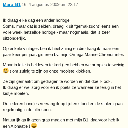
Marc_B1
16
4 augustus 2009 om 22:17
Ik draag elke dag een ander horloge.
Soms, maar dat is zelden, draag ik uit “gemakzucht” eens een
volle week hetzelfde horloge - maar nogmaals, dat is zeer
uitzonderlijk.
Op enkele vintages ben ik héél zuinig en die draag ik maar een
paar keer per jaar: gisteren bv. mijn Omega Marine Chronometer.
Maar in feite is het leven te kort ( en hebben we armpjes te weinig
) om zuinig te zijn op onze mooiste klokken.
Ze zijn gemaakt om gedragen te worden en dat doe ik ook.
Ik draag er wél zorg voor en ik poets ze wanneer ze terug in het
kistje moeten.
De lederen bandjes vervang ik op tijd en stond en de stalen gaan
regelmatig in de ultresoon.
Natuurlijk ga ik geen gras maaien met mijn B1, daarvoor heb ik
een Alphaatje !