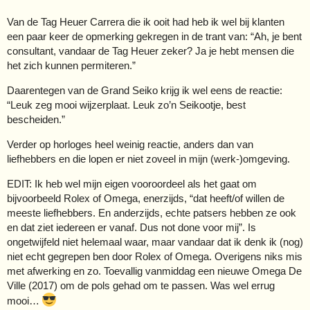
Van de Tag Heuer Carrera die ik ooit had heb ik wel bij klanten
een paar keer de opmerking gekregen in de trant van: “Ah, je bent
consultant, vandaar de Tag Heuer zeker? Ja je hebt mensen die
het zich kunnen permiteren.”
Daarentegen van de Grand Seiko krijg ik wel eens de reactie:
“Leuk zeg mooi wijzerplaat. Leuk zo’n Seikootje, best
bescheiden.”
Verder op horloges heel weinig reactie, anders dan van
liefhebbers en die lopen er niet zoveel in mijn (werk-)omgeving.
EDIT: Ik heb wel mijn eigen vooroordeel als het gaat om
bijvoorbeeld Rolex of Omega, enerzijds, “dat heeft/of willen de
meeste liefhebbers. En anderzijds, echte patsers hebben ze ook
en dat ziet iedereen er vanaf. Dus not done voor mij”. Is
ongetwijfeld niet helemaal waar, maar vandaar dat ik denk ik (nog)
niet echt gegrepen ben door Rolex of Omega. Overigens niks mis
met afwerking en zo. Toevallig vanmiddag een nieuwe Omega De
Ville (2017) om de pols gehad om te passen. Was wel errug
mooi…