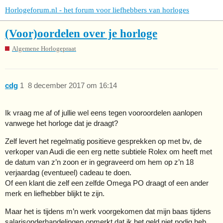
Horlogeforum.nl - het forum voor liefhebbers van horloges
(Voor)oordelen over je horloge
Algemene Horlogepraat
cdg
1
8 december 2017 om 16:14
Ik vraag me af of jullie wel eens tegen vooroordelen aanlopen
vanwege het horloge dat je draagt?
Zelf levert het regelmatig positieve gesprekken op met bv, de
verkoper van Audi die een erg nette subtiele Rolex om heeft met
de datum van z’n zoon er in gegraveerd om hem op z’n 18
verjaardag (eventueel) cadeau te doen.
Of een klant die zelf een zelfde Omega PO draagt of een ander
merk en liefhebber blijkt te zijn.
Maar het is tijdens m’n werk voorgekomen dat mijn baas tijdens
salarisonderhandelingen opmerkt dat ik het geld niet nodig heb