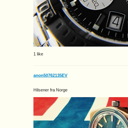
1 like
anon50762135EV
Hilsener fra Norge