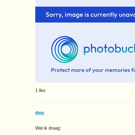
1 like
dmc
Wat ik draag: