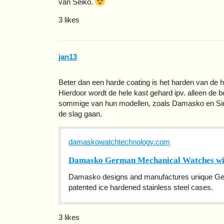
van Seiko.
3 likes
jan13
Beter dan een harde coating is het harden van de he
Hierdoor wordt de hele kast gehard ipv. alleen de 
sommige van hun modellen, zoals Damasko en Sinn
de slag gaan.
damaskowatchtechnology.com
Damasko German Mechanical Watches wit
Damasko designs and manufactures unique Germ
patented ice hardened stainless steel cases.
3 likes