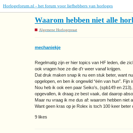
Horlogeforum.nl - het forum voor liefhebbers van horloges
Waarom hebben niet alle horl
Algemene Horlogepraat
mechaniekje
Regelmatig zijn er hier topics van HF leden, die 
ook vragen hoe ze die d’r weer vanaf krijgen.
Dat druk maken snap ik nu een stuk beter, want nu
opgelopen, en ben ik ongewild “één van hun”. Fijn i
Nou heb ik ook een paar Seiko’s, (spb149 en 213),
opgevallen, ik draag ze best vaak, dat daarop abs
Maar nu vraag ik me dus af: waarom hebben niet all
Want geen kras op je Rolex is toch 100 keer beter
9 likes