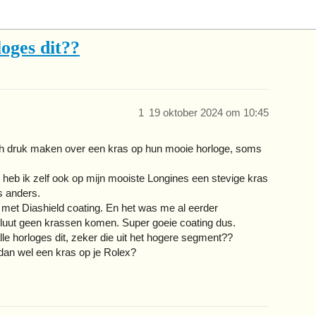
oges dit??
1
19 oktober 2024 om 10:45
zich druk maken over een kras op hun mooie horloge, soms
 heb ik zelf ook op mijn mooiste Longines een stevige kras
s anders.
 met Diashield coating. En het was me al eerder
oluut geen krassen komen. Super goeie coating dus.
e horloges dit, zeker die uit het hogere segment??
 dan wel een kras op je Rolex?