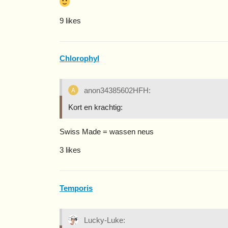
9 likes
Chlorophyl
anon34385602HFH:
Kort en krachtig:
Swiss Made = wassen neus
3 likes
Temporis
Lucky-Luke: