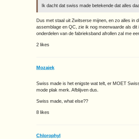
Ik dacht dat swiss made betekende dat alles daa
Dus met staal uit Zwitserse mijnen, en zo alles in
assemblage en QC, zie ik nog meerwaarde als dit 
onderdelen van de fabrieksband afrollen zal me een 
2 likes
Mozaiek
Swiss made is het enigste wat telt, er MOET Swis
mode plak merk. Afblijven dus.
Swiss made, what else??
8 likes
Chlorophyl