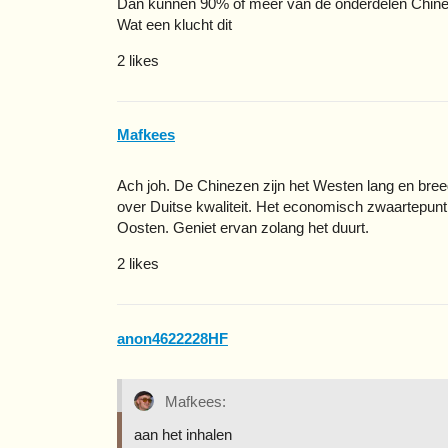
Dan kunnen 90% of meer van de onderdelen Chinee
Wat een klucht dit
2 likes
Mafkees
Ach joh. De Chinezen zijn het Westen lang en breed
over Duitse kwaliteit. Het economisch zwaartepunt 
Oosten. Geniet ervan zolang het duurt.
2 likes
anon4622228HF
Mafkees:
aan het inhalen