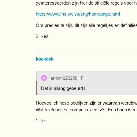
geïnteresseerden zijn hier de officiële regels voor h
https://www.fhs.swiss/eng/homepage.html
Om precies te zijn, dit zijn alle regeltjes en definitie
2 likes
koekoek
anon4622228HF:
Dat is allang gebeurd !
Hoeveel chinese bedrijven zijn er waarvan wereldw
Wat telefoontjes, computers en tv’s. Een hoop is 
1 like