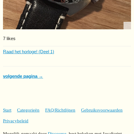
7 likes
Raad het horloge! (Deel 1)
volgende pagina →
Start
Categorieën
FAQ/Richtlijnen
Gebruiksvoorwaarden
Privacybeleid
Mogelijk gemaakt door
Discourse
, best bekeken met JavaScript