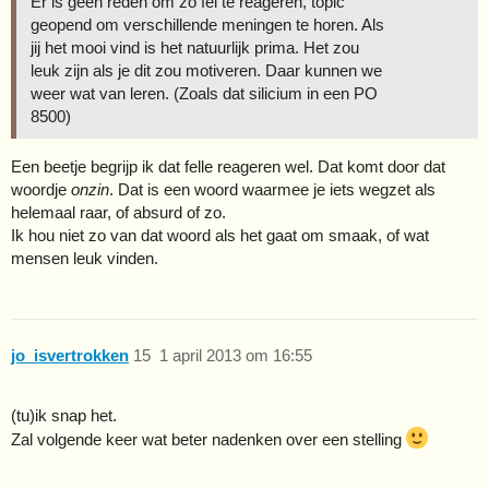
Er is geen reden om zo fel te reageren, topic
geopend om verschillende meningen te horen. Als
jij het mooi vind is het natuurlijk prima. Het zou
leuk zijn als je dit zou motiveren. Daar kunnen we
weer wat van leren. (Zoals dat silicium in een PO
8500)
Een beetje begrijp ik dat felle reageren wel. Dat komt door dat
woordje
onzin
. Dat is een woord waarmee je iets wegzet als
helemaal raar, of absurd of zo.
Ik hou niet zo van dat woord als het gaat om smaak, of wat
mensen leuk vinden.
jo_isvertrokken
15
1 april 2013 om 16:55
(tu)ik snap het.
Zal volgende keer wat beter nadenken over een stelling