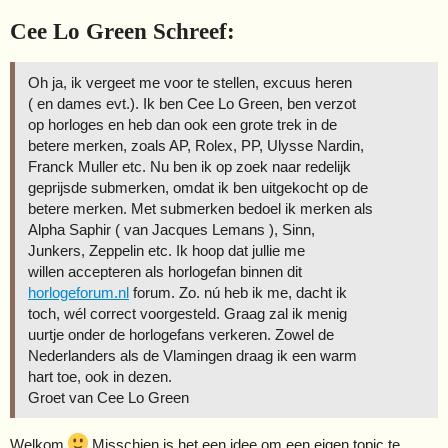
Cee Lo Green Schreef:
Oh ja, ik vergeet me voor te stellen, excuus heren
( en dames evt.). Ik ben Cee Lo Green, ben verzot
op horloges en heb dan ook een grote trek in de
betere merken, zoals AP, Rolex, PP, Ulysse Nardin,
Franck Muller etc. Nu ben ik op zoek naar redelijk
geprijsde submerken, omdat ik ben uitgekocht op de
betere merken. Met submerken bedoel ik merken als
Alpha Saphir ( van Jacques Lemans ), Sinn,
Junkers, Zeppelin etc. Ik hoop dat jullie me
willen accepteren als horlogefan binnen dit
horlogeforum.nl
forum. Zo. nú heb ik me, dacht ik
toch, wél correct voorgesteld. Graag zal ik menig
uurtje onder de horlogefans verkeren. Zowel de
Nederlanders als de Vlamingen draag ik een warm
hart toe, ook in dezen.
Groet van Cee Lo Green
Welkom
Misschien is het een idee om een eigen topic te