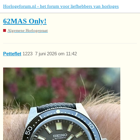
Horlogeforum.nl - het forum voor liefhebbers van horloges
62MAS Only!
Algemene Horlogepraat
Petteflet
1223
7 juni 2026 om 11:42