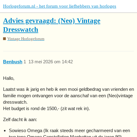
Horlogeforum.nl - het forum voor liefhebbers van horloges
Advies gevraagd: (Neo) Vintage
Dresswatch
Vintage Horlogeforum
Benbush
1
13 mei 2026 om 14:42
Hallo,
Laatst was ik jarig en heb ik een mooi geldbedrag van vrienden en
familie mogen ontvangen voor de aanschaf van een (Neo)vintage
dresswatch.
Het budget is rond de 1500,- (zit wat rek in).
Zelf dacht ik aan:
Sowieso Omega (Ik raak steeds meer gecharmeerd van een
two tone Omega Constellation Manhattan uit de jaren 90).