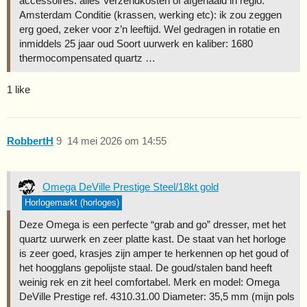
accessoires: alles Verzendkosten of afgehaald in regio:
Amsterdam Conditie (krassen, werking etc): ik zou zeggen
erg goed, zeker voor z’n leeftijd. Wel gedragen in rotatie en
inmiddels 25 jaar oud Soort uurwerk en kaliber: 1680
thermocompensated quartz …
1 like
RobbertH
9
14 mei 2026 om 14:55
Omega DeVille Prestige Steel/18kt gold
Horlogemarkt (horloges)
Deze Omega is een perfecte “grab and go” dresser, met het
quartz uurwerk en zeer platte kast. De staat van het horloge
is zeer goed, krasjes zijn amper te herkennen op het goud of
het hoogglans gepolijste staal. De goud/stalen band heeft
weinig rek en zit heel comfortabel. Merk en model: Omega
DeVille Prestige ref. 4310.31.00 Diameter: 35,5 mm (mijn pols