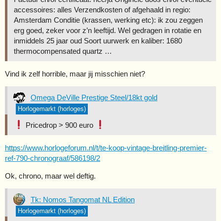
accessoires: alles Verzendkosten of afgehaald in regio:
Amsterdam Conditie (krassen, werking etc): ik zou zeggen
erg goed, zeker voor z’n leeftijd. Wel gedragen in rotatie en
inmiddels 25 jaar oud Soort uurwerk en kaliber: 1680
thermocompensated quartz …
Vind ik zelf horrible, maar jij misschien niet?
Omega DeVille Prestige Steel/18kt gold
Horlogemarkt (horloges)
Pricedrop > 900 euro
https://www.horlogeforum.nl/t/te-koop-vintage-breitling-premier-
ref-790-chronograaf/586198/2
Ok, chrono, maar wel deftig.
Tk: Nomos Tangomat NL Edition
Horlogemarkt (horloges)