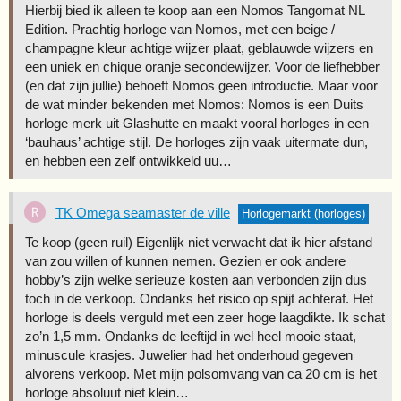
Hierbij bied ik alleen te koop aan een Nomos Tangomat NL
Edition. Prachtig horloge van Nomos, met een beige /
champagne kleur achtige wijzer plaat, geblauwde wijzers en
een uniek en chique oranje secondewijzer. Voor de liefhebber
(en dat zijn jullie) behoeft Nomos geen introductie. Maar voor
de wat minder bekenden met Nomos: Nomos is een Duits
horloge merk uit Glashutte en maakt vooral horloges in een
‘bauhaus’ achtige stijl. De horloges zijn vaak uitermate dun,
en hebben een zelf ontwikkeld uu…
TK Omega seamaster de ville
Horlogemarkt (horloges)
Te koop (geen ruil) Eigenlijk niet verwacht dat ik hier afstand
van zou willen of kunnen nemen. Gezien er ook andere
hobby’s zijn welke serieuze kosten aan verbonden zijn dus
toch in de verkoop. Ondanks het risico op spijt achteraf. Het
horloge is deels verguld met een zeer hoge laagdikte. Ik schat
zo’n 1,5 mm. Ondanks de leeftijd in wel heel mooie staat,
minuscule krasjes. Juwelier had het onderhoud gegeven
alvorens verkoop. Met mijn polsomvang van ca 20 cm is het
horloge absoluut niet klein…