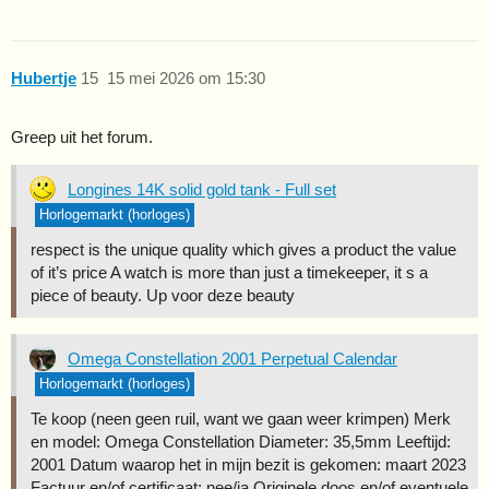
Hubertje
15
15 mei 2026 om 15:30
Greep uit het forum.
Longines 14K solid gold tank - Full set
Horlogemarkt (horloges)
respect is the unique quality which gives a product the value
of it’s price A watch is more than just a timekeeper, it s a
piece of beauty. Up voor deze beauty
Omega Constellation 2001 Perpetual Calendar
Horlogemarkt (horloges)
Te koop (neen geen ruil, want we gaan weer krimpen) Merk
en model: Omega Constellation Diameter: 35,5mm Leeftijd:
2001 Datum waarop het in mijn bezit is gekomen: maart 2023
Factuur en/of certificaat: nee/ja Originele doos en/of eventuele