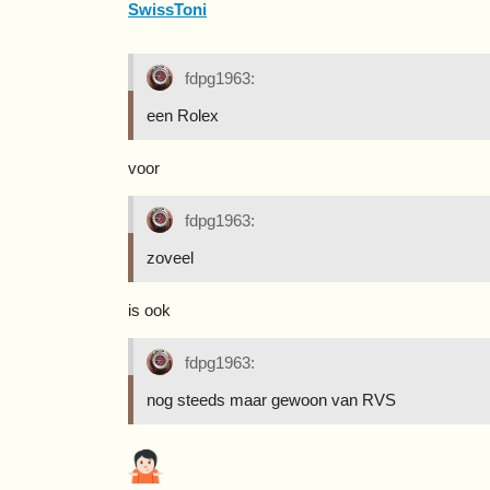
SwissToni
fdpg1963:
een Rolex
voor
fdpg1963:
zoveel
is ook
fdpg1963:
nog steeds maar gewoon van RVS