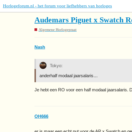
Horlogeforum.nl - het forum voor liefhebbers van horloges
Audemars Piguet x Swatch R
Algemene Horlogepraat
Nash
Tokyo:
anderhalf modaal jaarsalaris…
Je hebt een RO voor een half modaal jaarsalaris. D
OH666
er is maar een echt nut voor de AP x Swatch en ge