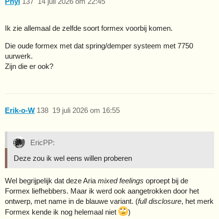
Phyl
137
14 juli 2026 om 22:45
Ik zie allemaal de zelfde soort formex voorbij komen.
Die oude formex met dat spring/demper systeem met 7750
uurwerk.
Zijn die er ook?
Erik-o-W
138
19 juli 2026 om 16:55
EricPP:
Deze zou ik wel eens willen proberen
Wel begrijpelijk dat deze Aria
mixed feelings
oproept bij de
Formex liefhebbers. Maar ik werd ook aangetrokken door het
ontwerp, met name in de blauwe variant. (
full disclosure
, het merk
Formex kende ik nog helemaal niet
)