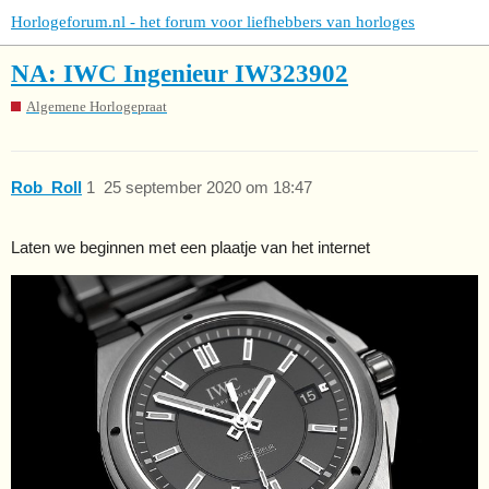
Horlogeforum.nl - het forum voor liefhebbers van horloges
NA: IWC Ingenieur IW323902
Algemene Horlogepraat
Rob_Roll
1
25 september 2020 om 18:47
Laten we beginnen met een plaatje van het internet