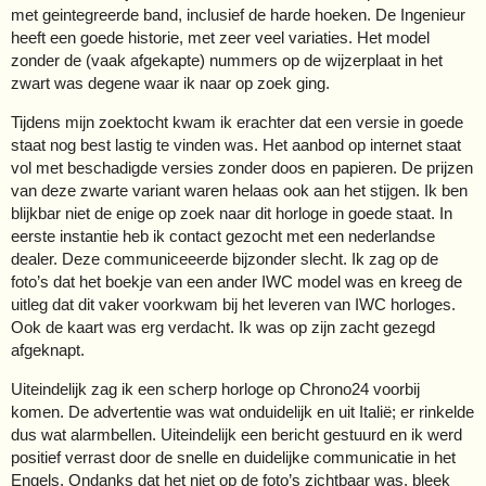
met geintegreerde band, inclusief de harde hoeken. De Ingenieur
heeft een goede historie, met zeer veel variaties. Het model
zonder de (vaak afgekapte) nummers op de wijzerplaat in het
zwart was degene waar ik naar op zoek ging.
Tijdens mijn zoektocht kwam ik erachter dat een versie in goede
staat nog best lastig te vinden was. Het aanbod op internet staat
vol met beschadigde versies zonder doos en papieren. De prijzen
van deze zwarte variant waren helaas ook aan het stijgen. Ik ben
blijkbar niet de enige op zoek naar dit horloge in goede staat. In
eerste instantie heb ik contact gezocht met een nederlandse
dealer. Deze communiceeerde bijzonder slecht. Ik zag op de
foto’s dat het boekje van een ander IWC model was en kreeg de
uitleg dat dit vaker voorkwam bij het leveren van IWC horloges.
Ook de kaart was erg verdacht. Ik was op zijn zacht gezegd
afgeknapt.
Uiteindelijk zag ik een scherp horloge op Chrono24 voorbij
komen. De advertentie was wat onduidelijk en uit Italië; er rinkelde
dus wat alarmbellen. Uiteindelijk een bericht gestuurd en ik werd
positief verrast door de snelle en duidelijke communicatie in het
Engels. Ondanks dat het niet op de foto’s zichtbaar was, bleek