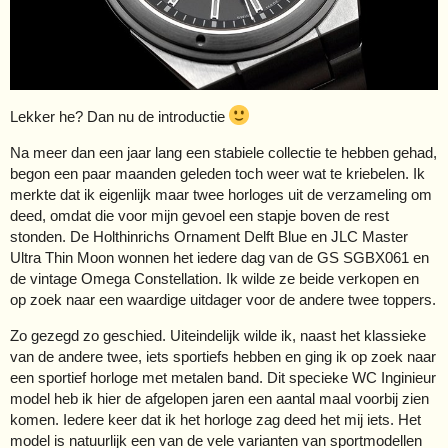
Lekker he? Dan nu de introductie
Na meer dan een jaar lang een stabiele collectie te hebben gehad,
begon een paar maanden geleden toch weer wat te kriebelen. Ik
merkte dat ik eigenlijk maar twee horloges uit de verzameling om
deed, omdat die voor mijn gevoel een stapje boven de rest
stonden. De Holthinrichs Ornament Delft Blue en JLC Master
Ultra Thin Moon wonnen het iedere dag van de GS SGBX061 en
de vintage Omega Constellation. Ik wilde ze beide verkopen en
op zoek naar een waardige uitdager voor de andere twee toppers.
Zo gezegd zo geschied. Uiteindelijk wilde ik, naast het klassieke
van de andere twee, iets sportiefs hebben en ging ik op zoek naar
een sportief horloge met metalen band. Dit specieke WC Inginieur
model heb ik hier de afgelopen jaren een aantal maal voorbij zien
komen. Iedere keer dat ik het horloge zag deed het mij iets. Het
model is natuurlijk een van de vele varianten van sportmodellen