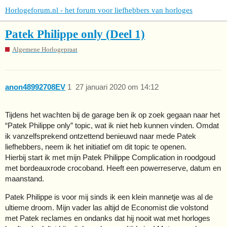
Horlogeforum.nl - het forum voor liefhebbers van horloges
Patek Philippe only (Deel 1)
Algemene Horlogepraat
anon48992708EV
1
27 januari 2020 om 14:12
Tijdens het wachten bij de garage ben ik op zoek gegaan naar het
“Patek Philippe only” topic, wat ik niet heb kunnen vinden. Omdat
ik vanzelfsprekend ontzettend benieuwd naar mede Patek
liefhebbers, neem ik het initiatief om dit topic te openen.
Hierbij start ik met mijn Patek Philippe Complication in roodgoud
met bordeauxrode crocoband. Heeft een powerreserve, datum en
maanstand.
Patek Philippe is voor mij sinds ik een klein mannetje was al de
ultieme droom. Mijn vader las altijd de Economist die volstond
met Patek reclames en ondanks dat hij nooit wat met horloges