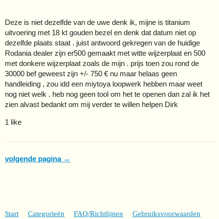
Deze is niet dezelfde van de uwe denk ik, mijne is titanium
uitvoering met 18 kt gouden bezel en denk dat datum niet op
dezelfde plaats staat . juist antwoord gekregen van de huidige
Rodania dealer zijn er500 gemaakt met witte wijzerplaat en 500
met donkere wijzerplaat zoals de mijn . prijs toen zou rond de
30000 bef geweest zijn +/- 750 € nu maar helaas geen
handleiding , zou idd een miytoya loopwerk hebben maar weet
nog niet welk . heb nog geen tool om het te openen dan zal ik het
zien alvast bedankt om mij verder te willen helpen Dirk
1 like
volgende pagina →
Start
Categorieën
FAQ/Richtlijnen
Gebruiksvoorwaarden