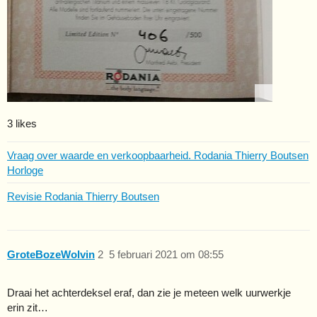
3 likes
Vraag over waarde en verkoopbaarheid. Rodania Thierry Boutsen
Horloge
Revisie Rodania Thierry Boutsen
GroteBozeWolvin
2
5 februari 2021 om 08:55
Draai het achterdeksel eraf, dan zie je meteen welk uurwerkje
erin zit…