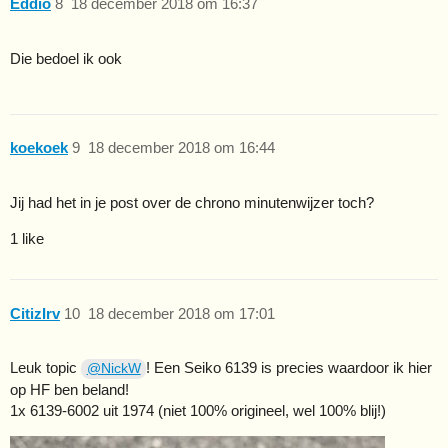
Eddio
8
18 december 2018 om 16:37
Die bedoel ik ook
koekoek
9
18 december 2018 om 16:44
Jij had het in je post over de chrono minutenwijzer toch?
1 like
CitizIrv
10
18 december 2018 om 17:01
Leuk topic
! Een Seiko 6139 is precies waardoor ik hier
@NickW
op HF ben beland!
1x 6139-6002 uit 1974 (niet 100% origineel, wel 100% blij!)