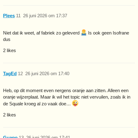
Plees
11
26 juni 2026 om 17:37
Niet dat ik weet, af fabriek zo geleverd
Is ook geen Isofrane
dus
2 likes
TagEd
12
26 juni 2026 om 17:40
Heb, op dit moment even nergens oranje aan zitten. Alleen een
oranje wijzerplaat. Maar ik wil het topic niet vervuilen, zoals ik in
de Squale kroeg al zo vaak doe…
2 likes
Guapo
13
26 juni 2026 om 17:41