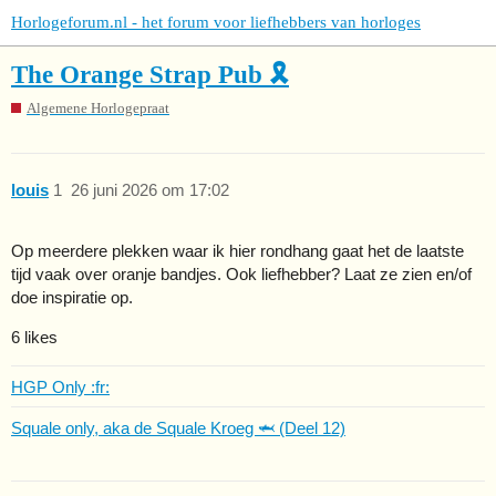
Horlogeforum.nl - het forum voor liefhebbers van horloges
The Orange Strap Pub 🎗️
Algemene Horlogepraat
louis
1
26 juni 2026 om 17:02
Op meerdere plekken waar ik hier rondhang gaat het de laatste
tijd vaak over oranje bandjes. Ook liefhebber? Laat ze zien en/of
doe inspiratie op.
6 likes
HGP Only :fr:
Squale only, aka de Squale Kroeg 🦈 (Deel 12)