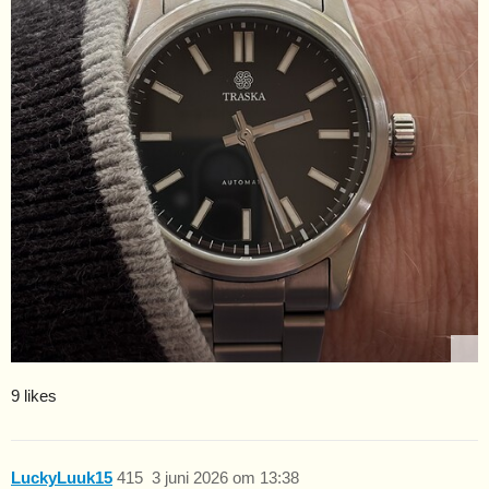
9 likes
LuckyLuuk15
415
3 juni 2026 om 13:38