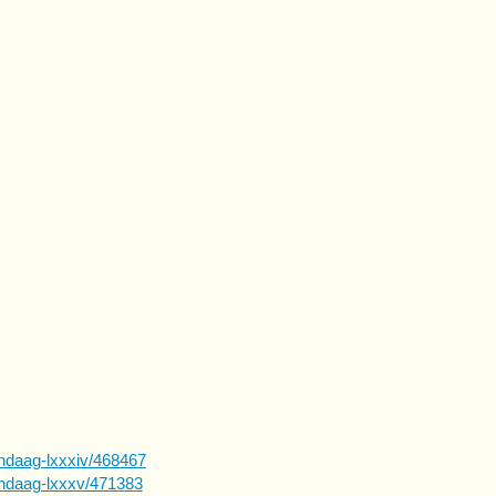
andaag-lxxxiv/468467
andaag-lxxxv/471383