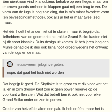
Een uienkroon vind ik al dubieus behalve op een flieger, maar om
er crown guards omheen te klappen gaat mij een brug te ver. De
vorm van de lugs is nog zo’n ding, dat is m’n minst favoriete vorm
(en bevestigingsmethode), ook al zijn het er maar twee, zeg
maar.
Het één hoeft het ander niet uit te sluiten, maar ik begrijp dat
liefhebbers van de geometrisch strakke Grand Seiko kasten niet
bij dit soort klassiek Duits design uit komen. Ik heb jaren lang een
Mühle gehad die ik dus ook bijna nooit droeg wegens het ontwerp
van de lugs en de maat.
helaasweermijnloginvergeten:
nope, dat gaat het toch niet worden
Dat begrijp ik goed. De Skyflake is te groot en te dik voor wat het
is, en in zo’n dressy kast zou ik geen power reserve op de
voorkant willen zien. Wat dat betreft ben ik ook niet voor elke
Grand Seiko onder de zon te porren.
Credor van hetzelfde laken een pak. Ik heb er één, maar het is