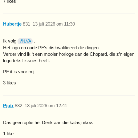
7 likes
Hubertje
831
13 juli 2026 om 11:30
Ik volg
.
@LVA
Het logo op oude PF’s diskwalificeert die dingen.
Verder vind ik ‘t een mooier horloge dan de Chopard, die z’n eigen
logo-tekst-issues heeft.
PF it is voor mij.
3 likes
Pjotr
832
13 juli 2026 om 12:41
Das geen optie hè. Denk aan die kalasjnikov.
1 like