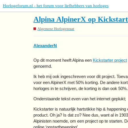
Horlogeforum.nl - het forum voor liefhebbers van horloges
Alpina AlpinerX op Kickstar
Algemene Horlogepraat
AlexanderN
Op dit moment heeft Alpina een
Kickstarter project
genoemd.
Ik heb mij ook ingeschreven voor dit project. Toeva
voor een AlpinerX met 50% korting. De andere kort
horloges in te schrijven, de korting is dan ook 50%.
Onderstaande tekst even van het internet geplukt;
Kickstarter is natuurlijk hartstikke hip & happenin
product. Oh ja? Is dat zo? Nee dus, want al in 190
Alpinisten noemde, om een project op te starten. De
online ‘opstartbeweging’.