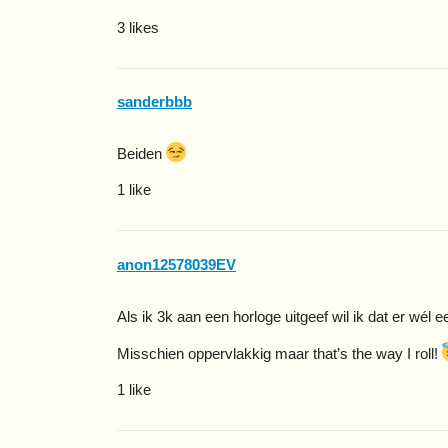
3 likes
sanderbbb
Beiden
1 like
anon12578039EV
Als ik 3k aan een horloge uitgeef wil ik dat er wél 
Misschien oppervlakkig maar that’s the way I roll!
1 like