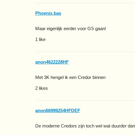
Phoenix.bas
Maar eigenlijk eerder voor GS gaan!
1 like
anon4622228HF
Met 3K hengel ik een Credor binnen
2 likes
anon66999254HFDEF
De moderne Credors zijn toch wel wat duurder da