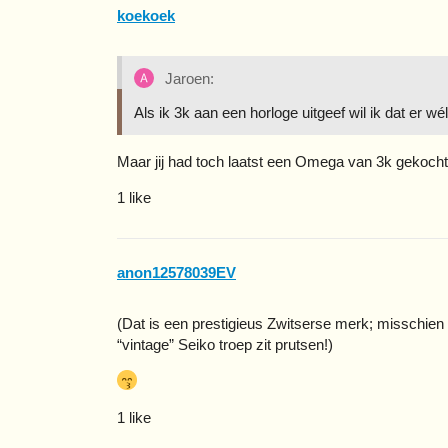
koekoek
Jaroen:
Als ik 3k aan een horloge uitgeef wil ik dat er wé
Maar jij had toch laatst een Omega van 3k gekoch
1 like
anon12578039EV
(Dat is een prestigieus Zwitserse merk; misschien 
“vintage” Seiko troep zit prutsen!)
1 like