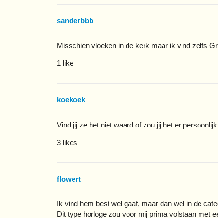
sanderbbb
Misschien vloeken in de kerk maar ik vind zelfs G
1 like
koekoek
Vind jij ze het niet waard of zou jij het er persoonli
3 likes
flowert
Ik vind hem best wel gaaf, maar dan wel in de cate
Dit type horloge zou voor mij prima volstaan met e