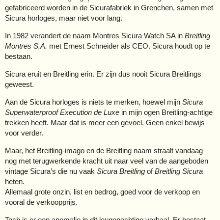
gefabriceerd worden in de Sicurafabriek in Grenchen, samen met
Sicura horloges, maar niet voor lang.
In 1982 verandert de naam Montres Sicura Watch SA in
Breitling
Montres S.A.
met Ernest Schneider als CEO. Sicura houdt op te
bestaan.
Sicura eruit en Breitling erin. Er zijn dus nooit Sicura Breitlings
geweest.
Aan de Sicura horloges is niets te merken, hoewel mijn
Sicura
Superwaterproof Execution de Luxe
in mijn ogen Breitling-achtige
trekken heeft. Maar dat is meer een gevoel. Geen enkel bewijs
voor verder.
Maar, het Breitling-imago en de Breitling naam straalt vandaag
nog met terugwerkende kracht uit naar veel van de aangeboden
vintage Sicura’s die nu vaak
Sicura Breitling
of
Breitling Sicura
heten.
Allemaal grote onzin, list en bedrog, goed voor de verkoop en
vooral de verkoopprijs.
Toch is er een anomalie in dit leugenachtige verhaal. Er bestaat