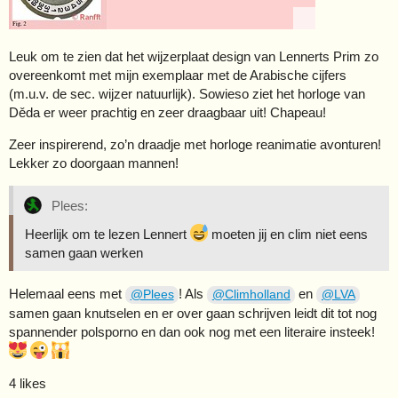
Leuk om te zien dat het wijzerplaat design van Lennerts Prim zo
overeenkomt met mijn exemplaar met de Arabische cijfers
(m.u.v. de sec. wijzer natuurlijk). Sowieso ziet het horloge van
Děda er weer prachtig en zeer draagbaar uit! Chapeau!
Zeer inspirerend, zo’n draadje met horloge reanimatie avonturen!
Lekker zo doorgaan mannen!
Plees:
Heerlijk om te lezen Lennert
moeten jij en clim niet eens
samen gaan werken
Helemaal eens met
! Als
en
@Plees
@Climholland
@LVA
samen gaan knutselen en er over gaan schrijven leidt dit tot nog
spannender polsporno en dan ook nog met een literaire insteek!
4 likes