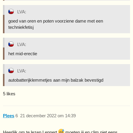
LVA:
goed van oren en poten voorziene dame met een
techniekfetisj
LVA:
het mid-erectie
LVA:
autobatterijklemmetjes aan mijn balzak bevestigd
5 likes
Plees
6
21 december 2022 om 14:39
Heerlijk om te lezen Lennert
moeten jij en clim niet eens