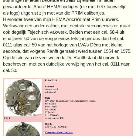
sommige HF leden bekende en zelfs bij enkele HF leden
gewaardeerde ‘Ancre’ HEMA horloges (die met het stuurwieltje
als logo) uitgerust zijn met van die PRIM calibertjes.
Hieronder twee van mijn HEMA Ancre’s met Prim uurwerk.
Weliswaar een ander caliber, met centrale secondenwijzer, maar
ook degelijk Tsjechisch vakwerk. Beiden met een cal. 68-4 uit
eind jaren '60 van de vorige eeuw. Iets jonger dus dan het cal.
0111 alias cal. 50 van het horloge van LVA’s Děda met kleine
seconde, dat volgens Ranfft gemaakt werd tussen 1954 en 1975.
Op de site van de veel wetende Dr. Ranfft staat dit uurwerk
beschreven, met een duidelijke verwijzing van het cal. 0111 naar
cal. 50.