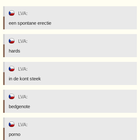
LVA:
een spontane erectie
LVA:
hards
LVA:
in de kont steek
LVA:
bedgenote
LVA:
porno