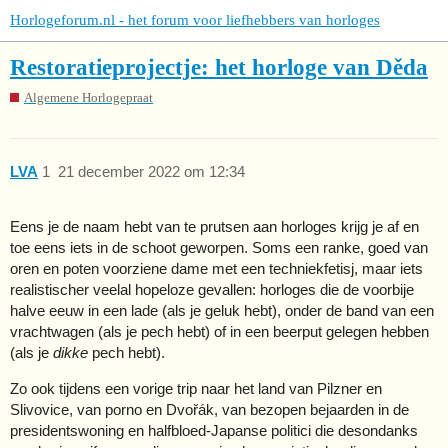
Horlogeforum.nl - het forum voor liefhebbers van horloges
Restoratieprojectje: het horloge van Děda
Algemene Horlogepraat
LVA
1
21 december 2022 om 12:34
Eens je de naam hebt van te prutsen aan horloges krijg je af en
toe eens iets in de schoot geworpen. Soms een ranke, goed van
oren en poten voorziene dame met een techniekfetisj, maar iets
realistischer veelal hopeloze gevallen: horloges die de voorbije
halve eeuw in een lade (als je geluk hebt), onder de band van een
vrachtwagen (als je pech hebt) of in een beerput gelegen hebben
(als je
dikke
pech hebt).
Zo ook tijdens een vorige trip naar het land van Pilzner en
Slivovice, van porno en Dvořák, van bezopen bejaarden in de
presidentswoning en halfbloed-Japanse politici die desondanks