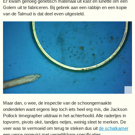
Er kwam genoeg genetisch materiaal uit kast en lunette om een
Golem uit te fabriceren. Bij gebrek aan een rabbijn en een kopie
van de Talmud is dat deel even uitgesteld.
Maar dan, o wee, de inspectie van de schoongemaakte
onderdelen want ergens liep toch iets heel erg mis, die Jackson
Pollock timegrapher uitdraai in het achterhoofd. Alle radertjes in
topvorm, pivots oké, tandjes netjes, weinig sleet te merken. De
veer was te vermoeid om terug te steken dus uit
de schatkamer
een verse opgevist met vergelijkbare specificaties.