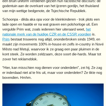
een bruin uniform verdienen gezien hun racistische discours: de
godentuin aan de overkant van het ijzeren gordijn, het thuisland
van mijn wettige bedgenote, de Tsjechische Republiek.
Schoonpa - děda aka opa voor de kleinkinderen - trok plots een
lade open en haalde er na wat graven een polshorloge uit. Een
vergulde Prim wat, zoals iedereen hier uiteraard weet,
het
nationale merk van de huidige CZR en de CSSR voordien
is.
Prim
bestaat trouwens nog altijd, ononderbroken sinds 1949, en
maakt zijn movements 100% in-house en zelfs in-country in Nové
Město nad Metují, waarvoor ik ze graag een paar pluimen in de
kont steek. Ze worden zeldzaam, deze soort die-hards. Maar tot
zover het reklameblok.
“Hier, kan misschien nog dienen voor onderdelen”, zei hij. Ze zag
er inderdaad niet al te fris uit, maar voor onderdelen? Ze tikte nog
bovendien. Hmhm.