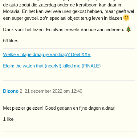
de auto zodat die zaterdag onder de kerstboom kan daar in
Moravia. En het kan wel vele uren gekost hebben, maar geeft wel
een super gevoel, zo’n speciaal object terug leven in blazen
Dank voor het lezen! En alvast veselé Vánoce aan iedereen.
64 likes
Welke vintage draag je vandaag? Deel XXV
Elgin: the watch that (nearly!) killed me (FINALE)
Dizono
2
21 december 2022 om 12:40
Met plezier gelezen! Goed gedaan en fijne dagen aldaar!
1 like