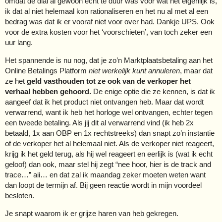
omdat de dial al gewoon echt te duur was voor wat het eigenlijk is,
ik dat al niet helemaal kon rationaliseren en het nu al met al een
bedrag was dat ik er vooraf niet voor over had. Dankje UPS. Ook
voor de extra kosten voor het ‘voorschieten’, van toch zeker een
uur lang.
Het spannende is nu nog, dat je zo’n Marktplaatsbetaling aan het
Online Betalings Platform
niet werkelijk kunt annuleren
, maar dat
ze het
geld vasthouden tot ze ook van de verkoper het
verhaal hebben gehoord.
De enige optie die ze kennen, is dat ik
aangeef dat ik het product niet ontvangen heb. Maar dat wordt
verwarrend, want ik heb het horloge wel ontvangen, echter tegen
een tweede betaling. Als jij dit al verwarrend vind (ik heb 2x
betaald, 1x aan OBP en 1x rechtstreeks) dan snapt zo’n instantie
of de verkoper het al helemaal niet. Als de verkoper niet reageert,
krijg ik het geld terug, als hij wel reageert en eerlijk is (wat ik echt
geloof) dan ook, maar stel hij zegt “nee hoor, hier is de track and
trace…” aii… en dat zal ik maandag zeker moeten weten want
dan loopt de termijn af. Bij geen reactie wordt in mijn voordeel
besloten.
Je snapt waarom ik er grijze haren van heb gekregen.