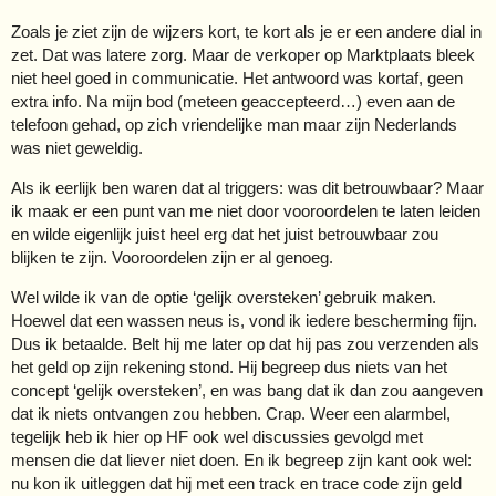
Zoals je ziet zijn de wijzers kort, te kort als je er een andere dial in
zet. Dat was latere zorg. Maar de verkoper op Marktplaats bleek
niet heel goed in communicatie. Het antwoord was kortaf, geen
extra info. Na mijn bod (meteen geaccepteerd…) even aan de
telefoon gehad, op zich vriendelijke man maar zijn Nederlands
was niet geweldig.
Als ik eerlijk ben waren dat al triggers: was dit betrouwbaar? Maar
ik maak er een punt van me niet door vooroordelen te laten leiden
en wilde eigenlijk juist heel erg dat het juist betrouwbaar zou
blijken te zijn. Vooroordelen zijn er al genoeg.
Wel wilde ik van de optie ‘gelijk oversteken’ gebruik maken.
Hoewel dat een wassen neus is, vond ik iedere bescherming fijn.
Dus ik betaalde. Belt hij me later op dat hij pas zou verzenden als
het geld op zijn rekening stond. Hij begreep dus niets van het
concept ‘gelijk oversteken’, en was bang dat ik dan zou aangeven
dat ik niets ontvangen zou hebben. Crap. Weer een alarmbel,
tegelijk heb ik hier op HF ook wel discussies gevolgd met
mensen die dat liever niet doen. En ik begreep zijn kant ook wel:
nu kon ik uitleggen dat hij met een track en trace code zijn geld