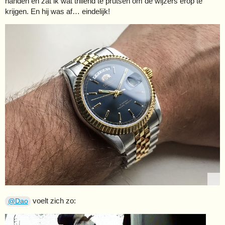
handen en zat ik wat trillend te prutsen om de wijzers erop te
krijgen. En hij was af… eindelijk!
voelt zich zo:
@Dao