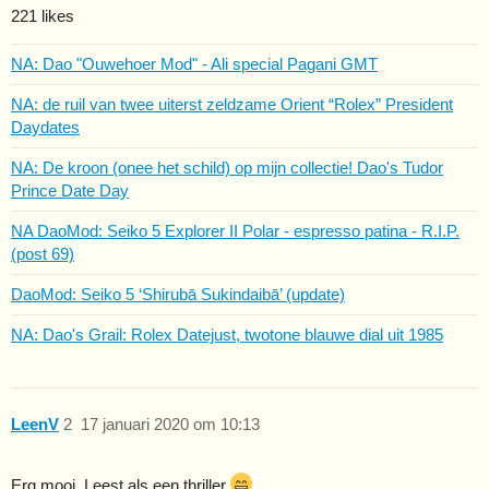
221 likes
NA: Dao "Ouwehoer Mod" - Ali special Pagani GMT
NA: de ruil van twee uiterst zeldzame Orient “Rolex” President
Daydates
NA: De kroon (onee het schild) op mijn collectie! Dao's Tudor
Prince Date Day
NA DaoMod: Seiko 5 Explorer II Polar - espresso patina - R.I.P.
(post 69)
DaoMod: Seiko 5 ‘Shirubā Sukindaibā’ (update)
NA: Dao's Grail: Rolex Datejust, twotone blauwe dial uit 1985
LeenV
2
17 januari 2020 om 10:13
Erg mooi. Leest als een thriller